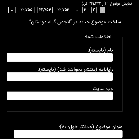
نمایش موضوع 1 (از 341,323 کل)
←
۲۲,۷۵۵
۲۲,۷۵۴
۲۲,۷۵۳
…
۳
۲
۱
ساخت موضوع جدید در “انجمن گیاه دوستان”
اطلاعات شما:
نام (بایسته):
رایانامه (منتشر نخواهد شد) (بایسته):
وب سایت:
عنوان موضوع (حداکثر طول: 80):