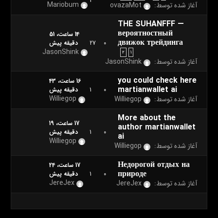
3
Mariobum
آغاز شده توسط:
ovazaMot
THE SUHANFFF —
вероятностный
14 ساعت، 51
движок трейдинга
0
27
دقیقه پیش
JasonShink
۲
۱
آغاز شده توسط:
JasonShink
you could check here
16 ساعت، 43
martianwallet ai
0
1
دقیقه پیش
Williegop
آغاز شده توسط:
Williegop
More about the
17 ساعت، 19
author martianwallet
0
1
دقیقه پیش
ai
Williegop
آغاز شده توسط:
Williegop
Недорогой отдых на
17 ساعت، 24
природе
0
1
دقیقه پیش
JereJex
آغاز شده توسط:
JereJex