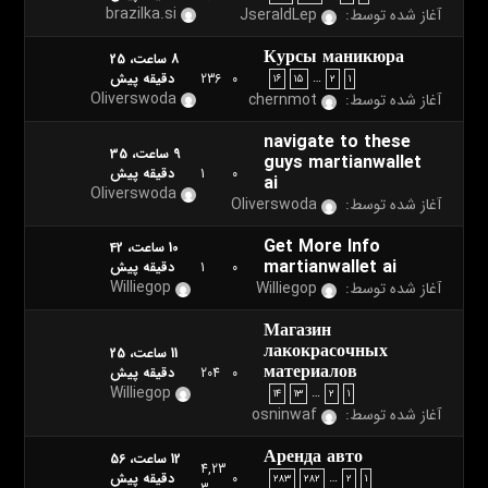
brazilka.si
آغاز شده توسط:
JseraldLep
Курсы маникюра
8 ساعت، 25
…
0
236
دقیقه پیش
۱۶
۱۵
۲
۱
Oliverswoda
آغاز شده توسط:
chernmot
navigate to these
9 ساعت، 35
guys martianwallet
0
1
دقیقه پیش
ai
Oliverswoda
آغاز شده توسط:
Oliverswoda
Get More Info
10 ساعت، 42
martianwallet ai
0
1
دقیقه پیش
Williegop
آغاز شده توسط:
Williegop
Магазин
лакокрасочных
11 ساعت، 25
материалов
0
204
دقیقه پیش
Williegop
…
۱۴
۱۳
۲
۱
آغاز شده توسط:
osninwaf
Аренда авто
12 ساعت، 56
4,23
…
0
دقیقه پیش
۲۸۳
۲۸۲
۲
۱