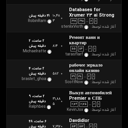
Databases for
Xrumer 23 ai Strong
10,48
41 دقیقه پیش
0
RobinRam
3
…
۶۹۹
۶۹۸
۲
۱
آغاز شده توسط:
stenlixVioth
Ремонт ванн и
2 ساعت، 2
квартир
0
814
دقیقه پیش
…
۵۵
۵۴
۲
۱
Michaelratte
آغاز شده توسط:
tarasflarf
рабочее зеркало
2 ساعت، 4
онлайн казино
0
582
دقیقه پیش
…
۳۹
۳۸
۲
۱
braslet_ghoa
آغاز شده توسط:
ScottNow
Выкуп автомобилей
2 ساعت، 9
Premier в СПБ
31,88
0
دقیقه پیش
5
…
۲,۱۲۶
۲,۱۲۵
۲
۱
Ralphbes
آغاز شده توسط:
KevinJox
Davdidlor
6 ساعت، 48
…
0
7,697
دقیقه پیش
۵۱۴
۵۱۳
۲
۱