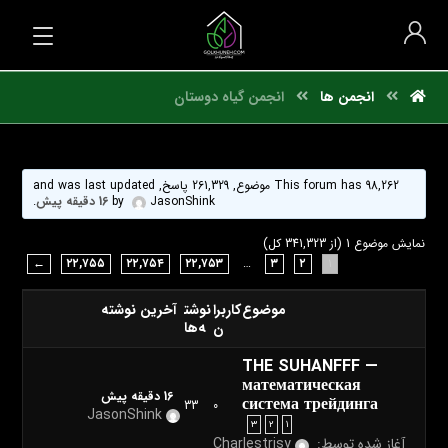
انجمن ها
انجمن گیاه دوستان
This forum has 98,262 موضوع, 261,329 پاسخ, and was last updated
JasonShink
by
16 دقیقه پیش
.
نمایش موضوع 1 (از 341,323 کل)
←
۲۲,۷۵۵
۲۲,۷۵۴
۲۲,۷۵۳
…
۳
۲
۱
موضوع
کاربرا
نوشت
آخرین نوشته
ن
ه‌ها
THE SUHANFFF —
математическая
16 دقیقه پیش
система трейдинга
33
0
JasonShink
۳
۲
۱
آغاز شده توسط:
Charlestrisy