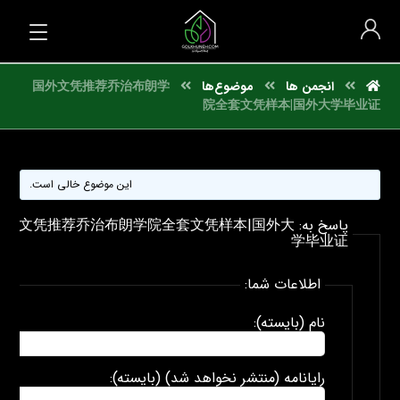
انجمن ها
موضوع‌ها
国外文凭推荐乔治布朗学
院全套文凭样本|国外大学毕业证
این موضوع خالی است.
پاسخ به: 外文凭推荐乔治布朗学院全套文凭样本|国外大
学毕业证
اطلاعات شما:
نام (بایسته):
رایانامه (منتشر نخواهد شد) (بایسته):