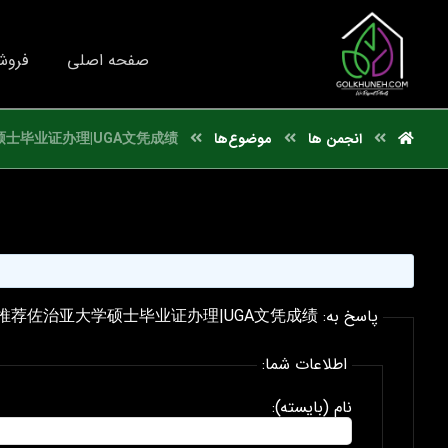
صفحه اصلی
فروش
انجمن ها
موضوع‌ها
士毕业证办理|UGA文凭成绩
پاسخ به: 国外文凭推荐佐治亚大学硕士毕业证办理|UGA文凭成绩
اطلاعات شما:
نام (بایسته):