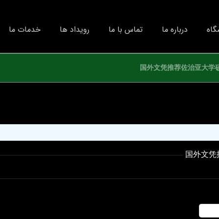
گاه
درباره ما
تماس با ما
رویداد ها
خدمات ما
国外文凭推荐佐治亚大学硕