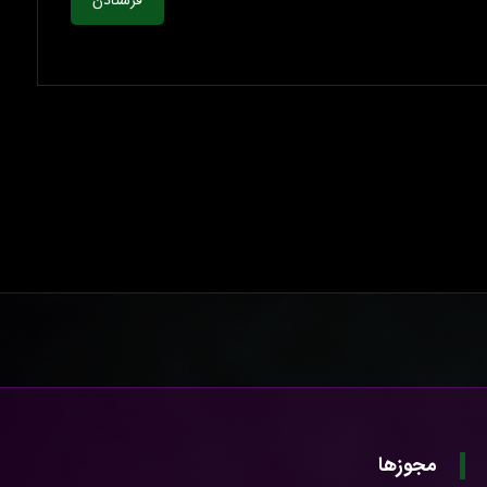
فرستادن
مجوزها