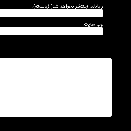
رایانامه (منتشر نخواهد شد) (بایسته):
وب سایت: