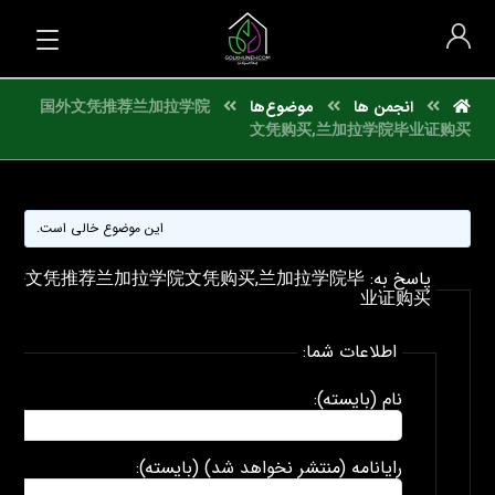
انجمن ها
موضوع‌ها
国外文凭推荐兰加拉学院
文凭购买,兰加拉学院毕业证购买
این موضوع خالی است.
پاسخ به: 国外文凭推荐兰加拉学院文凭购买,兰加拉学院毕
业证购买
اطلاعات شما:
نام (بایسته):
رایانامه (منتشر نخواهد شد) (بایسته):