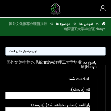
انجمن ها
موضوع‌ها
国外文凭推荐办理新加坡
南洋理工大学毕业证|Nanya
این موضوع خالی است.
پاسخ به: 国外文凭推荐办理新加坡南洋理工大学毕业
证|Nanya
اطلاعات شما:
نام (بایسته):
رایانامه (منتشر نخواهد شد) (بایسته):