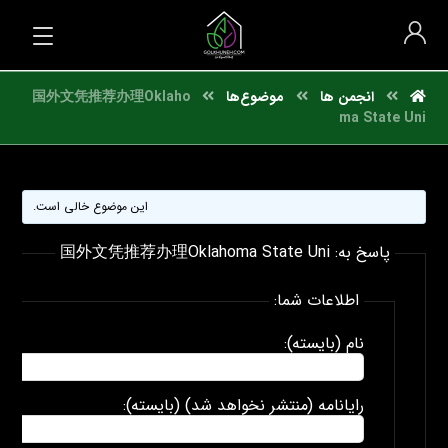
انجمن ها
موضوع‌ها
国外文凭推荐办理Oklaho
ma State Uni
این موضوع خالی است.
پاسخ به: 国外文凭推荐办理Oklahoma State Uni
اطلاعات شما:
نام (بایسته):
رایانامه (منتشر نخواهد شد) (بایسته):