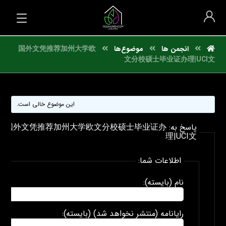
انجمن ها
موضوع‌ها
国外文凭推荐加州大学欧
文分校硕士毕业证办理|UCI文
این موضوع خالی است.
پاسخ به: 国外文凭推荐加州大学欧文分校硕士毕业证办
理|UCI文
اطلاعات شما:
نام (بایسته):
رایانامه (منتشر نخواهد شد) (بایسته):