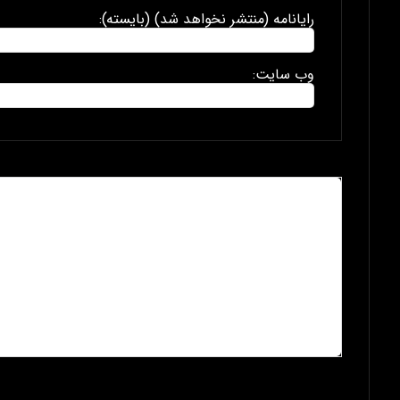
رایانامه (منتشر نخواهد شد) (بایسته):
وب سایت: