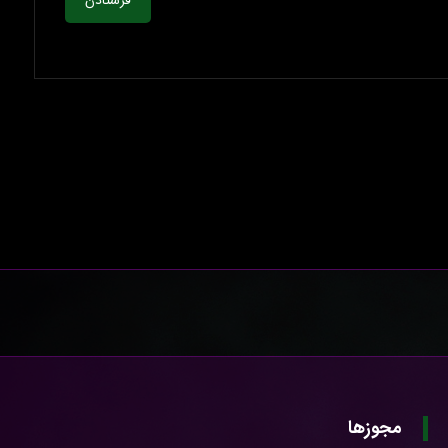
فرستادن
مجوزها