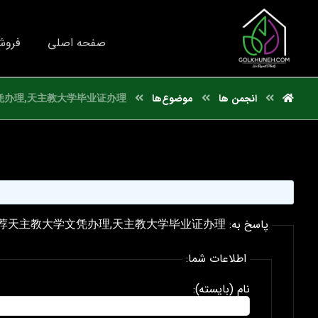
صفحه اصلی
فروش
انجمن ها
موضوع‌ها
凭办理,天主教大学毕业证办理
پاسخ به: 国外文凭推荐天主教大学文凭办理,天主教大学毕业证办理
اطلاعات شما:
نام (بایسته):