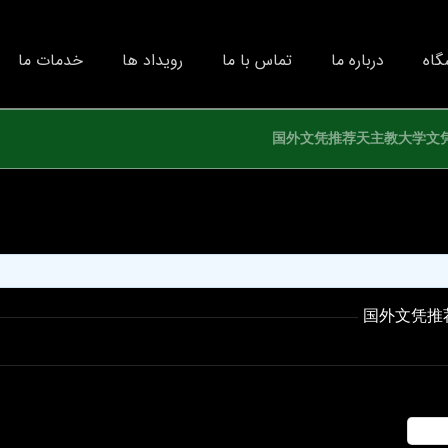
گاه
درباره ما
تماس با ما
رویداد ها
خدمات ما
国外文凭推荐天主教大学文