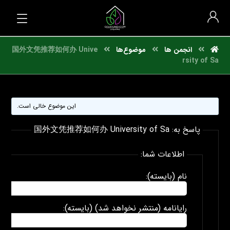
انجمن ها
موضوع‌ها
国外文凭推荐如何办 Unive
rsity of Sa
این موضوع خالی است.
پاسخ به: 国外文凭推荐如何办 University of Sa
اطلاعات شما:
نام (بایسته):
رایانامه (منتشر نخواهد شد) (بایسته):