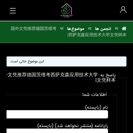
انجمن ها
موضوع‌ها
国外文凭推荐德国茨维考
西萨克森应用技术大学文凭样本|
این موضوع خالی است.
پاسخ به: 国外文凭推荐德国茨维考西萨克森应用技术大学
文凭样本|
اطلاعات شما:
نام (بایسته):
رایانامه (منتشر نخواهد شد) (بایسته):