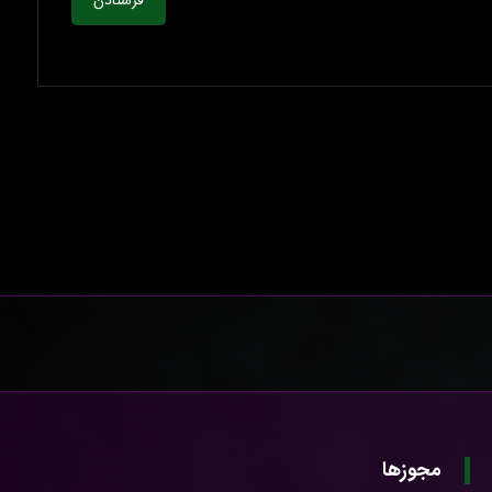
فرستادن
مجوزها