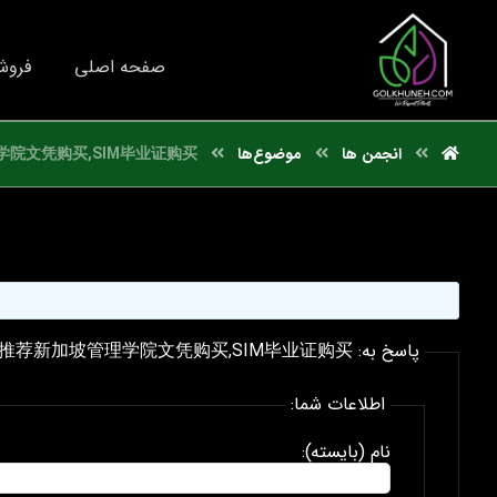
صفحه اصلی
فروش
انجمن ها
موضوع‌ها
院文凭购买,SIM毕业证购买
پاسخ به: 国外文凭推荐新加坡管理学院文凭购买,SIM毕业证购买
اطلاعات شما:
نام (بایسته):