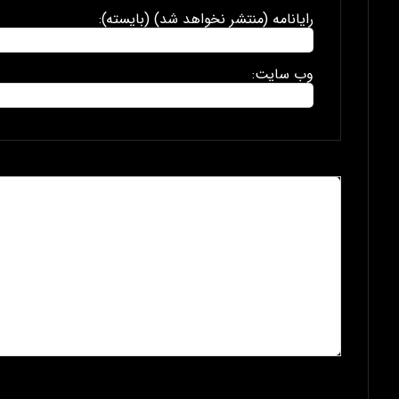
رایانامه (منتشر نخواهد شد) (بایسته):
وب سایت: