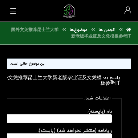
انجمن ها
موضوع‌ها
国外文凭推荐昆士兰大学
新老版毕业证及文凭模板参考|T
این موضوع خالی است.
پاسخ به: 国外文凭推荐昆士兰大学新老版毕业证及文凭模
板参考|T
اطلاعات شما:
نام (بایسته):
رایانامه (منتشر نخواهد شد) (بایسته):