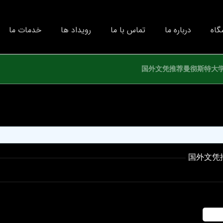
گاه
درباره ما
تماس با ما
رویداد ها
خدمات ما
国外文凭推荐曼彻斯特大学