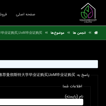
صفحه اصلی
فروش
انجمن ها
موضوع‌ها
毕业证购买,UoM毕业证购买
پاسخ به: 国外文凭推荐曼彻斯特大学毕业证购买,UoM毕业证购买
اطلاعات شما:
نام (بایسته):