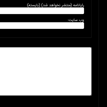
رایانامه (منتشر نخواهد شد) (بایسته):
وب سایت: