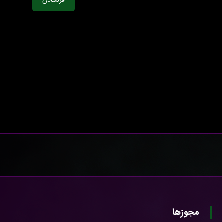
فرستادن
مجوزها