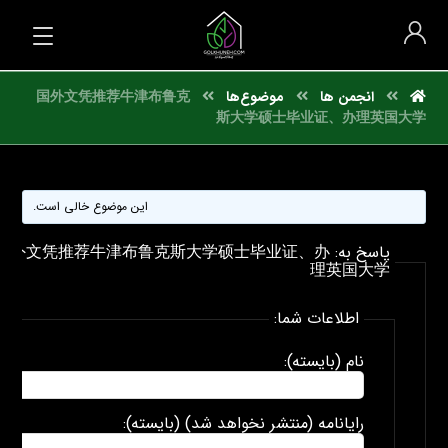
انجمن ها
موضوع‌ها
国外文凭推荐牛津布鲁克
斯大学硕士毕业证、办理英国大学
این موضوع خالی است.
پاسخ به: 国外文凭推荐牛津布鲁克斯大学硕士毕业证、办
理英国大学
اطلاعات شما:
نام (بایسته):
رایانامه (منتشر نخواهد شد) (بایسته):