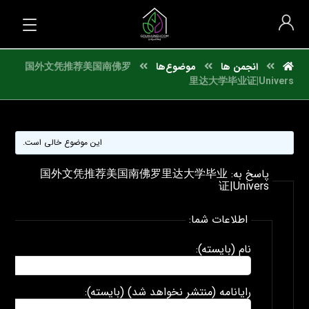
انجمن ها
موضوع‌ها
国外文凭推荐美国南佛罗
里达大学毕业证|Univers
این موضوع خالی است.
پاسخ به: 国外文凭推荐美国南佛罗里达大学毕业
证|Univers
اطلاعات شما:
نام (بایسته):
رایانامه (منتشر نخواهد شد) (بایسته):