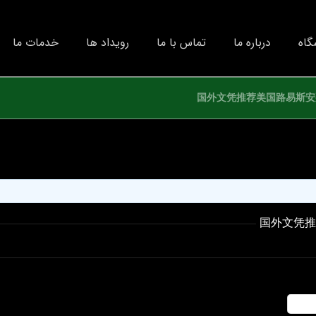
گاه
درباره ما
تماس با ما
رویداد ها
خدمات ما
国外文凭推荐美国路易斯安