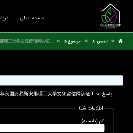
صفحه اصلی
فروش
انجمن ها
موضوع‌ها
那理工大学文凭留信网认证|L
پاسخ به: 国外文凭推荐美国路易斯安那理工大学文凭留信网认证|L
اطلاعات شما:
نام (بایسته):