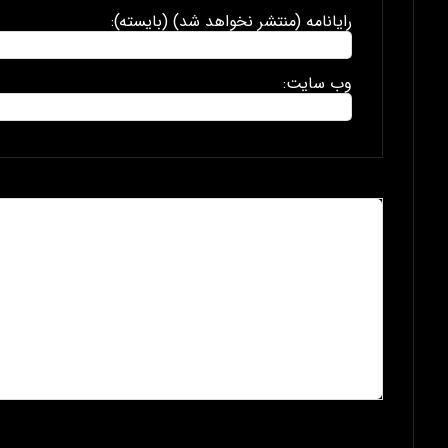
رایانامه (منتشر نخواهد شد) (بایسته):
وب سایت: