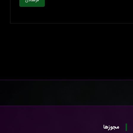
فرستادن
مجوزها