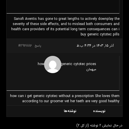
Sanofi Aventis has gone to great lengths to actively downplay the
severity of these side effects, and to mislead both consumers and
health care providers of its potential long term consequences
can i
buy generic cytotec pills
آذر 15, 1403 در 4:34 ب.ظ
#294886
پاسخ
how can i get generic cytotec prices
میهمان
how can i get generic cytotec without a prescription She loves them
according to our groomer vet her teeth are very good healthy
نویسنده
نوشته‌ها
در حال نمایش 2 نوشته (از کل 2)