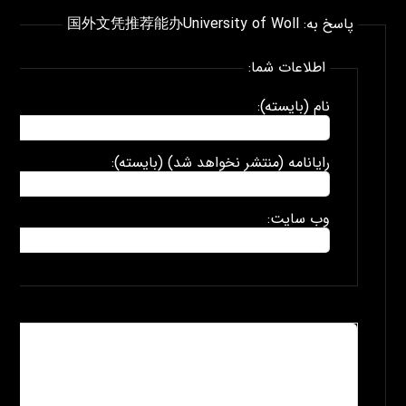
پاسخ به: 国外文凭推荐能办University of Woll
اطلاعات شما:
نام (بایسته):
رایانامه (منتشر نخواهد شد) (بایسته):
وب سایت: