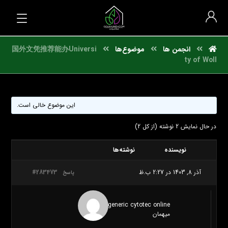
انجمن ها
موضوع‌ها
国外文凭推荐能办Universi
ty of Woll
این موضوع خالی است.
در حال نمایش 2 نوشته (از کل 2)
نویسنده
نوشته‌ها
آذر 8, 1403 در 2:27 ب.ظ
#283473
پاسخ
can i buy generic cytotec online
میهمان