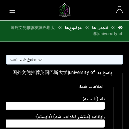
انجمن ها
موضوع‌ها
国外文凭推荐英国巴斯大
学|university of
این موضوع خالی است.
پاسخ به: 国外文凭推荐英国巴斯大学|university of
اطلاعات شما:
نام (بایسته):
رایانامه (منتشر نخواهد شد) (بایسته):