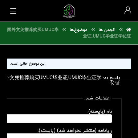
انجمن ها
موضوع‌ها
国外文凭推荐购买UMUC毕
业证,UMUC毕业证学位证
این موضوع خالی است.
پاسخ به: 国外文凭推荐购买UMUC毕业证,UMUC毕业证学
位证
اطلاعات شما:
نام (بایسته):
رایانامه (منتشر نخواهد شد) (بایسته):