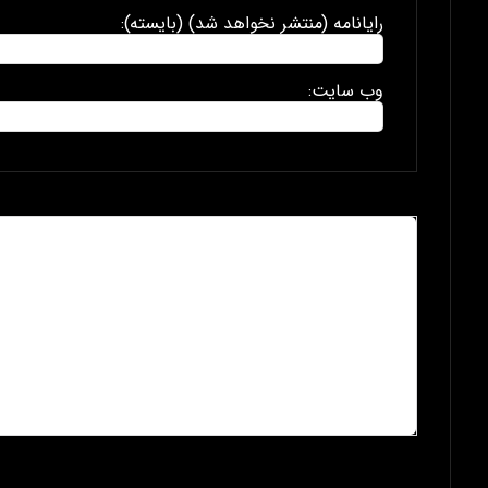
رایانامه (منتشر نخواهد شد) (بایسته):
وب سایت: