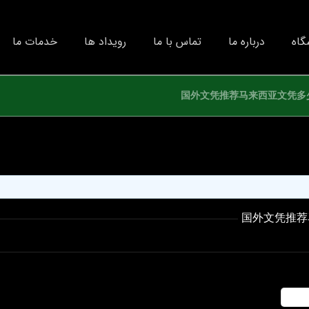
گاه
درباره ما
تماس با ما
رویداد ها
خدمات ما
国外文凭推荐马来西亚文凭多