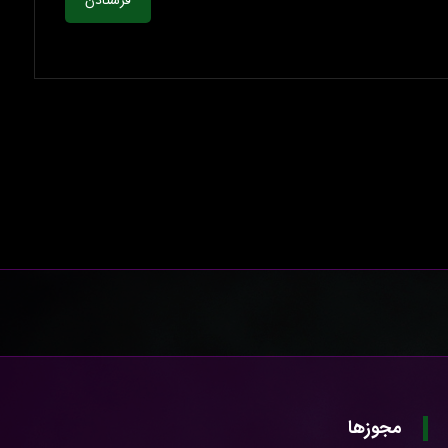
فرستادن
مجوزها