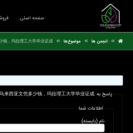
صفحه اصلی
فروش
انجمن ها
موضوع‌ها
少钱，玛拉理工大学毕业证成
پاسخ به: 国外文凭推荐马来西亚文凭多少钱，玛拉理工大学毕业证成
اطلاعات شما:
نام (بایسته):