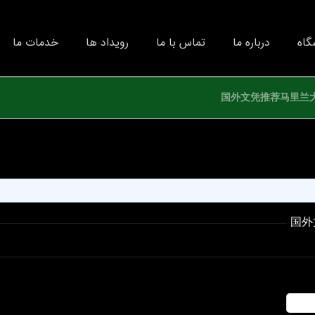
گاه
درباره ما
تماس با ما
رویداد ها
خدمات ما
国外文凭推荐马里兰大学