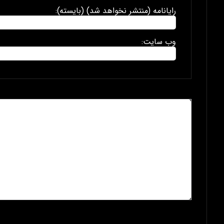
رایانامه (منتشر نخواهد شد) (بایسته):
وب سایت: