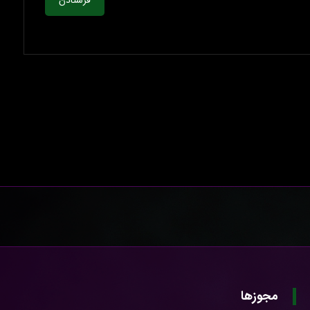
فرستادن
مجوزها