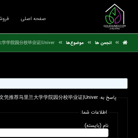
صفحه اصلی
فروش
انجمن ها
موضوع‌ها
学院园分校毕业证|Univer
پاسخ به: 国外文凭推荐马里兰大学学院园分校毕业证|Univer
اطلاعات شما:
نام (بایسته):