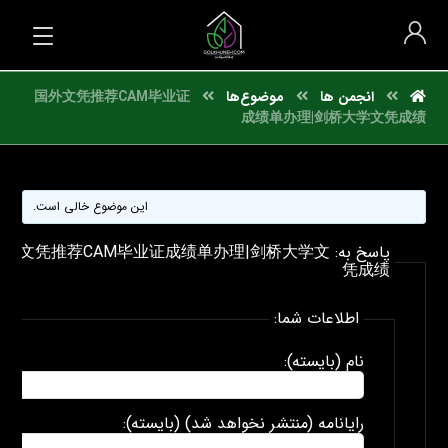
انجمن ها
موضوع‌ها
国外文凭推荐CAM毕业证
成绩单办理|剑桥大学文凭成绩
این موضوع خالی است.
پاسخ به: 外文凭推荐CAM毕业证成绩单办理|剑桥大学文
凭成绩
اطلاعات شما:
نام (بایسته):
رایانامه (منتشر نخواهد شد) (بایسته):