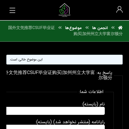
انجمن ها
موضوع‌ها
国外文凭推荐CSUF毕业证
购买|加州州立大学富尔顿分
این موضوع خالی است.
پاسخ به: 国外文凭推荐CSUF毕业证购买|加州州立大学富
尔顿分
اطلاعات شما:
نام (بایسته):
رایانامه (منتشر نخواهد شد) (بایسته):