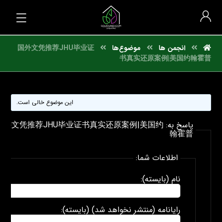
انجمن ها
موضوع‌ها
国外文凭推荐JHU毕业证
书真实还原案例|美国约翰霍普
این موضوع خالی است.
پاسخ به: 国外文凭推荐JHU毕业证书真实还原案例|美国约
翰霍普
اطلاعات شما:
نام (بایسته):
رایانامه (منتشر نخواهد شد) (بایسته):