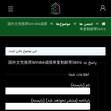
انجمن ها
موضوع‌ها
国外文凭推荐latrobe成绩
单复制邮寄|latro
این موضوع خالی است.
پاسخ به: 国外文凭推荐latrobe成绩单复制邮寄|latro
اطلاعات شما:
نام (بایسته):
رایانامه (منتشر نخواهد شد) (بایسته):