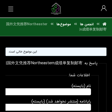
انجمن ها
موضوع‌ها
国外文凭推荐Northeaster
n成绩单复制邮寄|
این موضوع خالی است.
پاسخ به: 国外文凭推荐Northeastern成绩单复制邮寄|
اطلاعات شما:
نام (بایسته):
رایانامه (منتشر نخواهد شد) (بایسته):