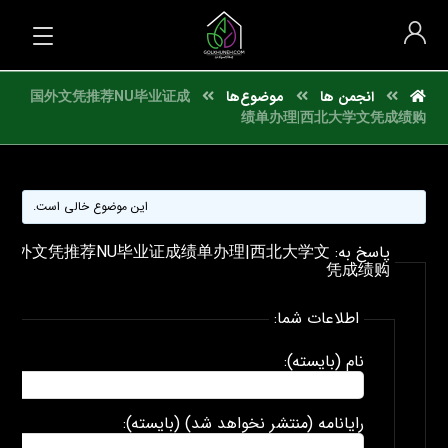
انجمن ها
موضوع‌ها
国外文凭推荐NU毕业证成
绩单办理|西北大学文凭成绩购
این موضوع خالی است.
پاسخ به: 国外文凭推荐NU毕业证成绩单办理|西北大学文
凭成绩购
اطلاعات شما:
نام (بایسته):
رایانامه (منتشر نخواهد شد) (بایسته):