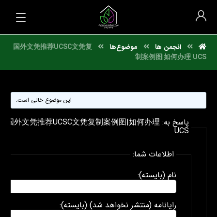
انجمن ها
موضوع‌ها
国外文凭推荐UCSC文凭复
制案例图|如何办理 UCS
این موضوع خالی است.
پاسخ به: 国外文凭推荐UCSC文凭复制案例图|如何办理
UCS
اطلاعات شما:
نام (بایسته):
رایانامه (منتشر نخواهد شد) (بایسته):