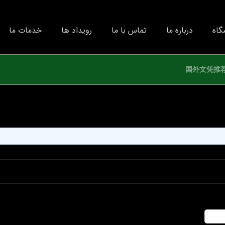
گاه
درباره ما
تماس با ما
رویداد ها
خدمات ما
国外文凭推荐U