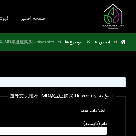
صفحه اصلی
فروش
انجمن ها
موضوع‌ها
MD毕业证购买|University
پاسخ به: 国外文凭推荐UMD毕业证购买|University
اطلاعات شما:
نام (بایسته):