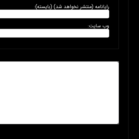
رایانامه (منتشر نخواهد شد) (بایسته):
وب سایت: