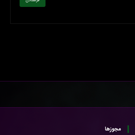
فرستادن
مجوزها