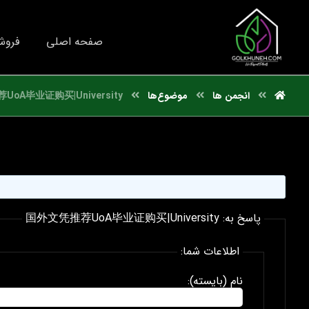
صفحه اصلی
فروش
انجمن ها
موضوع‌ها
oA毕业证购买|University
پاسخ به: 国外文凭推荐UoA毕业证购买|University
اطلاعات شما:
نام (بایسته):