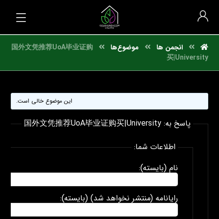
انجمن ها
موضوع‌ها
国外文凭推荐UoA毕业证购
买|University
این موضوع خالی است.
پاسخ به: 国外文凭推荐UoA毕业证购买|University
اطلاعات شما:
نام (بایسته):
رایانامه (منتشر نخواهد شد) (بایسته):