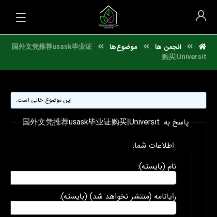
انجمن ها
موضوع‌ها
国外文凭推荐usask毕业证
购买|Universit
این موضوع خالی است.
پاسخ به: 国外文凭推荐usask毕业证购买|Universit
اطلاعات شما:
نام (بایسته):
رایانامه (منتشر نخواهد شد) (بایسته):