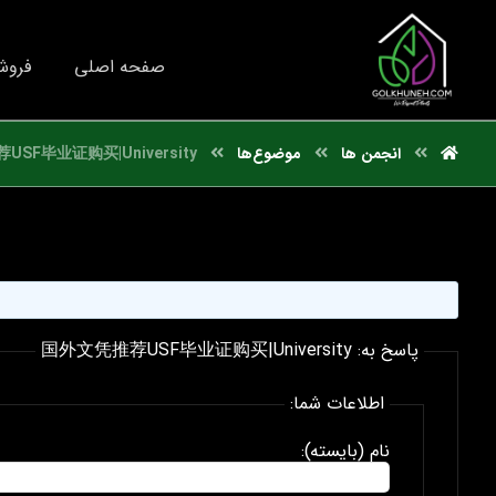
صفحه اصلی
فروش
انجمن ها
موضوع‌ها
SF毕业证购买|University
پاسخ به: 国外文凭推荐USF毕业证购买|University
اطلاعات شما:
نام (بایسته):