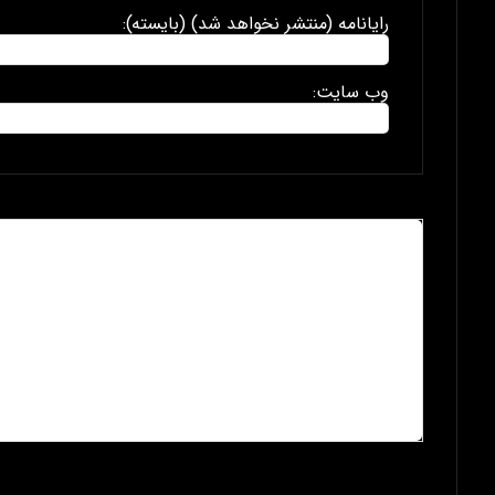
رایانامه (منتشر نخواهد شد) (بایسته):
وب سایت: