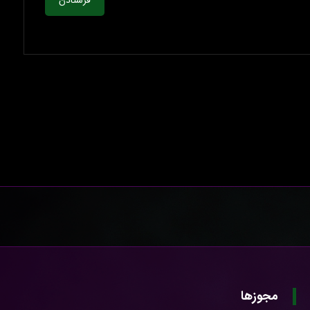
فرستادن
مجوزها