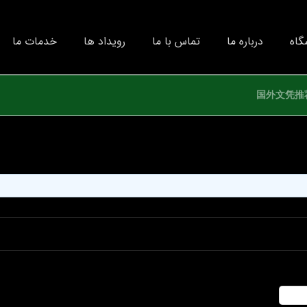
گاه
درباره ما
تماس با ما
رویداد ها
خدمات ما
国外文凭推荐U