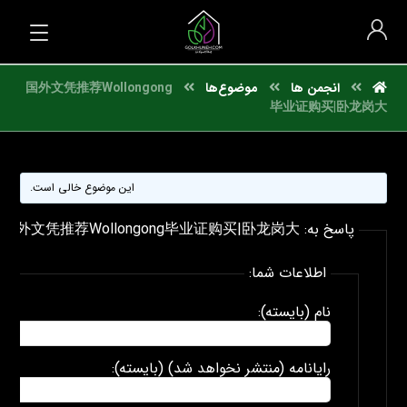
انجمن ها
موضوع‌ها
国外文凭推荐Wollongong
毕业证购买|卧龙岗大
این موضوع خالی است.
پاسخ به: 国外文凭推荐Wollongong毕业证购买|卧龙岗大
اطلاعات شما:
نام (بایسته):
رایانامه (منتشر نخواهد شد) (بایسته):