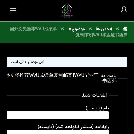
انجمن ها
موضوع‌ها
国外文凭推荐WVU成绩单
复制邮寄|WVU毕业证书西弗
این موضوع خالی است.
پاسخ به: 国外文凭推荐WVU成绩单复制邮寄|WVU毕业证
书西弗
اطلاعات شما:
نام (بایسته):
رایانامه (منتشر نخواهد شد) (بایسته):