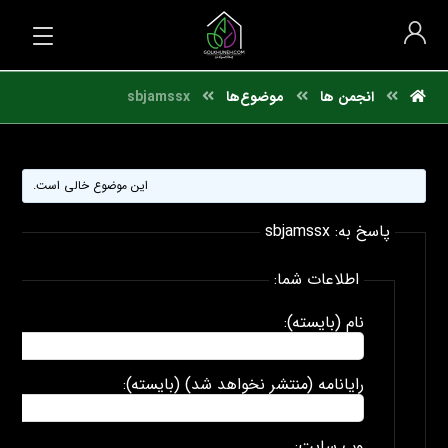
انجمن ها
موضوع‌ها
sbjamssx
این موضوع خالی است.
پاسخ به: sbjamssx
اطلاعات شما:
نام (بایسته):
رایانامه (منتشر نخواهد شد) (بایسته):
وب سایت: