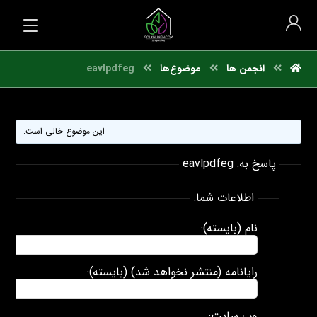
انجمن ها
موضوع‌ها
eavlpdfeg
این موضوع خالی است.
پاسخ به: eavlpdfeg
اطلاعات شما:
نام (بایسته):
رایانامه (منتشر نخواهد شد) (بایسته):
وب سایت: