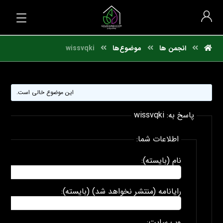
انجمن ها
موضوع‌ها
wissvqki
این موضوع خالی است.
پاسخ به: wissvqki
اطلاعات شما:
نام (بایسته):
رایانامه (منتشر نخواهد شد) (بایسته):
وب سایت: