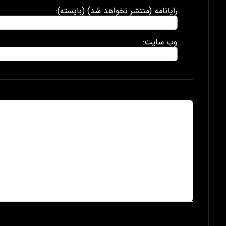
رایانامه (منتشر نخواهد شد) (بایسته):
وب سایت: