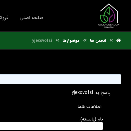
صفحه اصلی
فروش
انجمن ها
موضوع‌ها
yjexovofsi
پاسخ به: yjexovofsi
اطلاعات شما:
نام (بایسته):