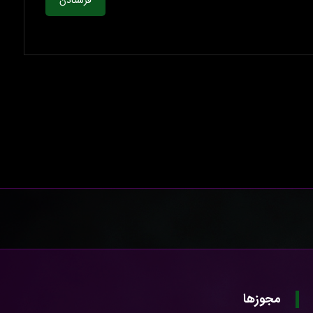
فرستادن
مجوزها