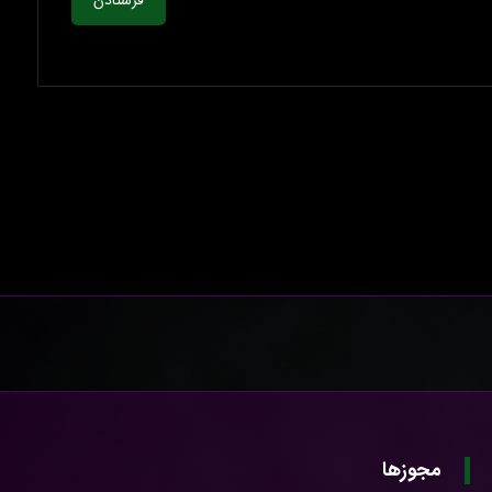
فرستادن
مجوزها