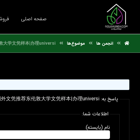
صفحه اصلی
فروش
انجمن ها
موضوع‌ها
学文凭样本|办理universi
پاسخ به: 国外文凭推荐东伦敦大学文凭样本|办理universi
اطلاعات شما:
نام (بایسته):