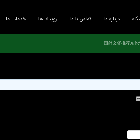
گاه
درباره ما
تماس با ما
رویداد ها
خدمات ما
国外文凭推荐东伦敦大