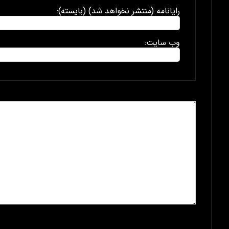
رایانامه (منتشر نخواهد شد) (بایسته):
وب سایت: