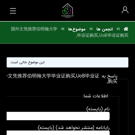
انجمن ها
موضوع‌ها
国外文凭推荐伯明翰大学
毕业证购买,UoB毕业证购买,
این موضوع خالی است.
پاسخ به: 国外文凭推荐伯明翰大学毕业证购买,UoB毕业证
购买,
اطلاعات شما:
نام (بایسته):
رایانامه (منتشر نخواهد شد) (بایسته):