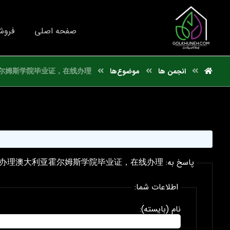
صفحه اصلی
فروش
انجمن ها
موضوع‌ها
尔姆斯学院毕业证，在线办理
پاسخ به: 国外文凭推荐办理澳大利亚霍尔姆斯学院毕业证，在线办理
اطلاعات شما:
نام (بایسته):