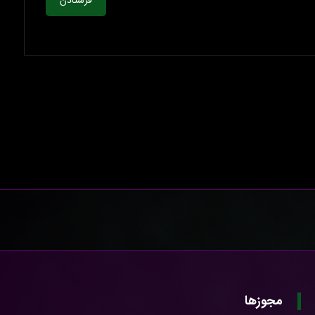
فرستادن
مجوزها