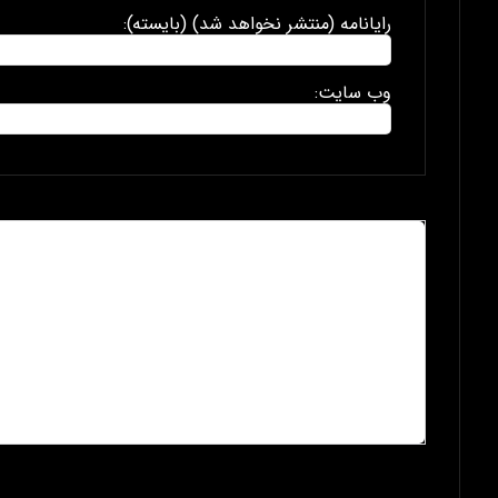
رایانامه (منتشر نخواهد شد) (بایسته):
وب سایت: