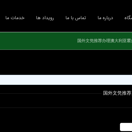
گاه
درباره ما
تماس با ما
رویداد ها
خدمات ما
国外文凭推荐办理澳大利亚霍