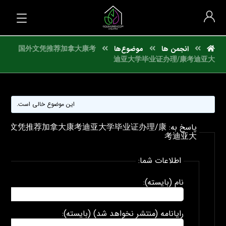
انجمن ها
موضوع‌ها
国外文凭推荐加拿大康考
迪亚大学毕业证办理/康考迪亚大
این موضوع خالی است.
پاسخ به: 外文凭推荐加拿大康考迪亚大学毕业证办理/康
考迪亚大
اطلاعات شما:
نام (بایسته):
رایانامه (منتشر نخواهد شد) (بایسته):