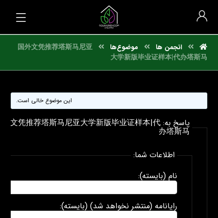
انجمن ها
موضوع‌ها
国外文凭推荐塔斯马尼亚
大学新版毕业证样本|代办塔斯马
این موضوع خالی است.
پاسخ به: 外文凭推荐塔斯马尼亚大学新版毕业证样本|代
办塔斯马
اطلاعات شما:
نام (بایسته):
رایانامه (منتشر نخواهد شد) (بایسته):