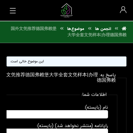
انجمن ها
موضوع‌ها
国外文凭推荐德国弗赖堡
大学全套文凭样本|办理德国弗赖
این موضوع خالی است.
پاسخ به: 外文凭推荐德国弗赖堡大学全套文凭样本|办理
德国弗赖
اطلاعات شما:
نام (بایسته):
رایانامه (منتشر نخواهد شد) (بایسته):