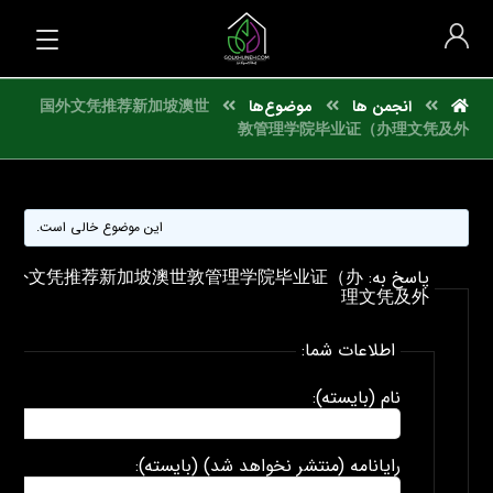
انجمن ها
موضوع‌ها
国外文凭推荐新加坡澳世
敦管理学院毕业证（办理文凭及外
این موضوع خالی است.
پاسخ به: 国外文凭推荐新加坡澳世敦管理学院毕业证（办
理文凭及外
اطلاعات شما:
نام (بایسته):
رایانامه (منتشر نخواهد شد) (بایسته):