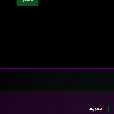
فرستادن
مجوزها