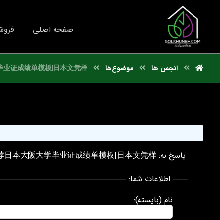
صفحه اصلی
فروش
انجمن ها
موضوع‌ها
毕业证成绩单模板|日本文凭样
پاسخ به: 国外文凭推荐日本大阪大学毕业证成绩单模板|日本文凭样
اطلاعات شما:
نام (بایسته):