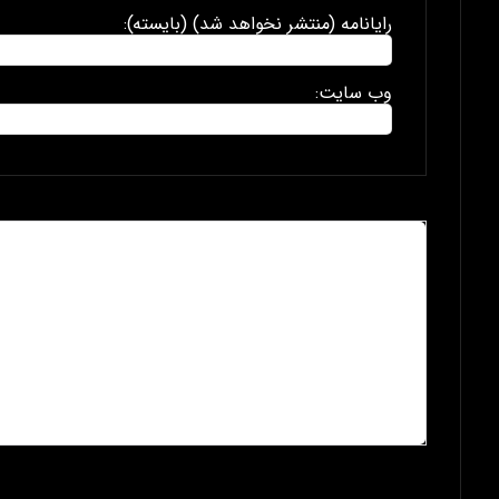
رایانامه (منتشر نخواهد شد) (بایسته):
وب سایت: