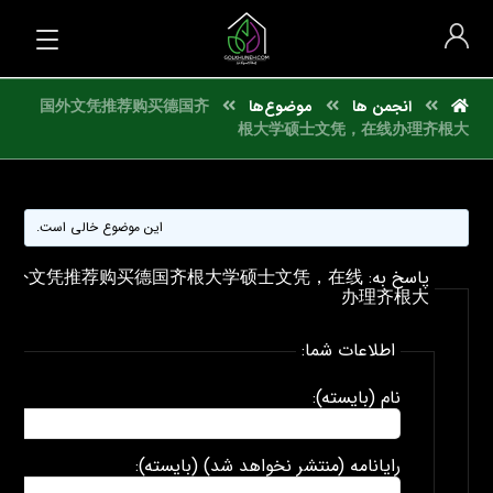
انجمن ها
موضوع‌ها
国外文凭推荐购买德国齐
根大学硕士文凭，在线办理齐根大
این موضوع خالی است.
پاسخ به: 国外文凭推荐购买德国齐根大学硕士文凭，在线
办理齐根大
اطلاعات شما:
نام (بایسته):
رایانامه (منتشر نخواهد شد) (بایسته):