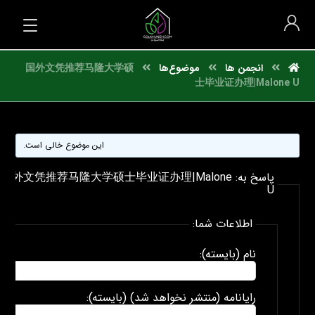
انجمن ها
موضوع‌ها
国外文凭推荐马隆大学硕
士毕业证办理|Malone U
این موضوع خالی است.
پاسخ به: 国外文凭推荐马隆大学硕士毕业证办理|Malone
U
اطلاعات شما:
نام (بایسته):
رایانامه (منتشر نخواهد شد) (بایسته):