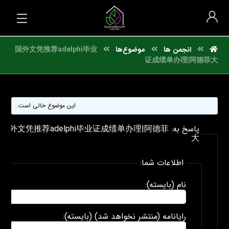
انجمن ها
موضوع‌ها
国外文凭推荐adelphi毕业
证成绩单办理|阿德菲大
این موضوع خالی است.
پاسخ به: 国外文凭推荐adelphi毕业证成绩单办理|阿德菲
大
اطلاعات شما:
نام (بایسته):
رایانامه (منتشر نخواهد شد) (بایسته):